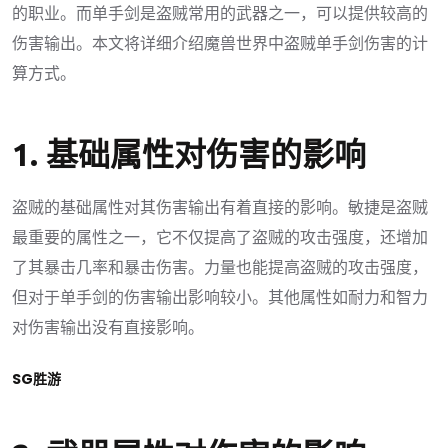
的职业。而单手剑是盗贼常用的武器之一，可以提供较高的
伤害输出。本文将详细介绍魔兽世界中盗贼单手剑伤害的计
算方式。
1. 基础属性对伤害的影响
盗贼的基础属性对其伤害输出有着直接的影响。敏捷是盗贼
最重要的属性之一，它不仅提高了盗贼的攻击强度，还增加
了其暴击几率和暴击伤害。力量也能提高盗贼的攻击强度，
但对于单手剑的伤害输出影响较小。其他属性如耐力和智力
对伤害输出没有直接影响。
SG胜游