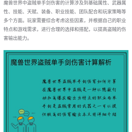
魔兽世界中盗贼单手剑伤害的计算涉及到基础属性、武器属
性、技能、天赋、装备、职业技能、团队配合和玩家策略等
多个方面。玩家需要综合考虑这些因素，并根据自己的职业
特点和游戏需求，进行合理的选择和搭配，以提高盗贼的伤
害输出能力。