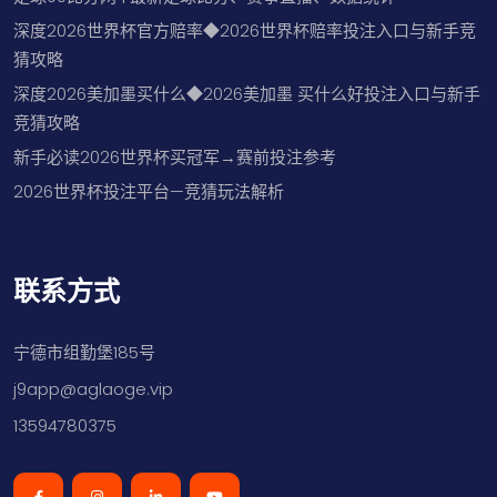
深度2026世界杯官方赔率◆2026世界杯赔率投注入口与新手竞
猜攻略
深度2026美加墨买什么◆2026美加墨 买什么好投注入口与新手
竞猜攻略
新手必读2026世界杯买冠军→赛前投注参考
2026世界杯投注平台—竞猜玩法解析
联系方式
宁德市组勤堡185号
j9app@aglaoge.vip
13594780375